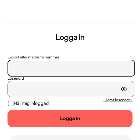
Logga in
E-post eller medlemsnummer
Lösenord
Glömt lösenord?
Håll mig inloggad
Logga in