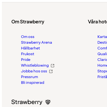
Om Strawberry
Våra hot
Om oss
Karta
Strawberry Arena
Desti
Hållbarhet
Comf
Frukost
Quali
Pride
Clari
Whistleblowing
Home
Jobba hos oss
Stop
Pressrum
Frist
Bli inspirerad