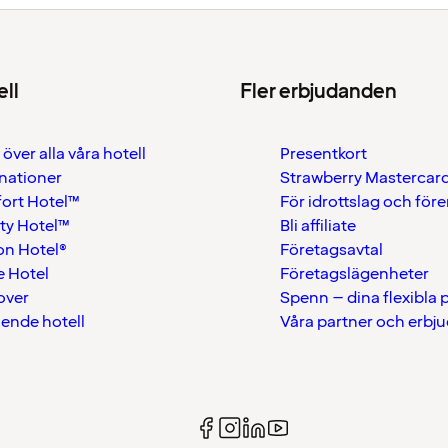
ell
Fler erbjudanden
 över alla våra hotell
Presentkort
nationer
Strawberry Mastercar
ort Hotel™
För idrottslag och för
ty Hotel™
Bli affiliate
on Hotel®
Företagsavtal
 Hotel
Företagslägenheter
over
Spenn – dina flexibla
ående hotell
Våra partner och erbj