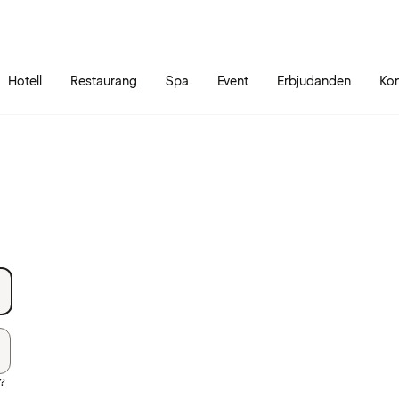
Gå till sidans innehåll
Gå till sidans huvudmeny
Hotell
Restaurang
Spa
Event
Erbjudanden
Kon
d?