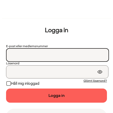
Logga in
E-post eller medlemsnummer
Lösenord
Glömt lösenord?
Håll mig inloggad
Logga in