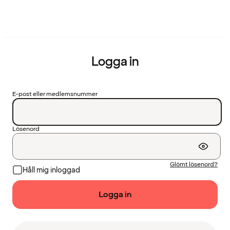
Logga in
E-post eller medlemsnummer
Lösenord
Glömt lösenord?
Håll mig inloggad
Logga in