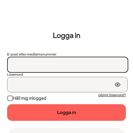
Logga in
E-post eller medlemsnummer
Lösenord
Glömt lösenord?
Håll mig inloggad
Logga in