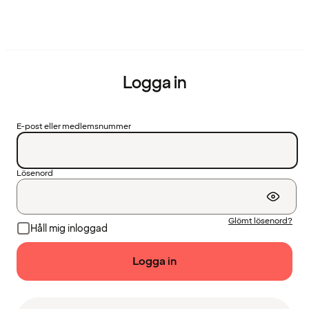
Logga in
E-post eller medlemsnummer
Lösenord
Glömt lösenord?
Håll mig inloggad
Logga in