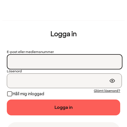
Logga in
E-post eller medlemsnummer
Lösenord
Glömt lösenord?
Håll mig inloggad
Logga in