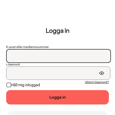
Logga in
E-post eller medlemsnummer
Lösenord
Glömt lösenord?
Håll mig inloggad
Logga in