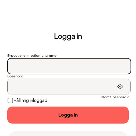
Logga in
E-post eller medlemsnummer
Lösenord
Glömt lösenord?
Håll mig inloggad
Logga in