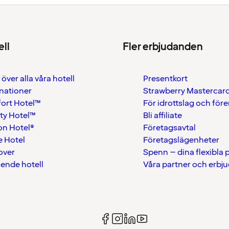
ell
Fler erbjudanden
 över alla våra hotell
Presentkort
nationer
Strawberry Mastercar
ort Hotel™
För idrottslag och för
ty Hotel™
Bli affiliate
on Hotel®
Företagsavtal
 Hotel
Företagslägenheter
over
Spenn – dina flexibla
ående hotell
Våra partner och erbj