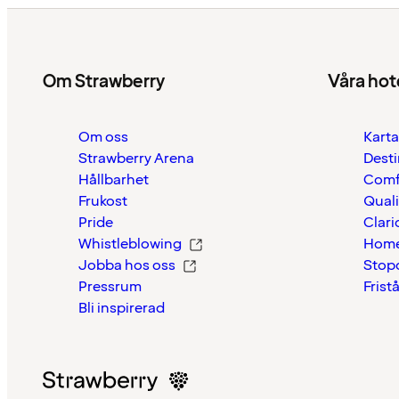
Om Strawberry
Våra hot
Om oss
Karta
Strawberry Arena
Desti
Hållbarhet
Comf
Frukost
Quali
Pride
Clari
Whistleblowing
Home
Jobba hos oss
Stop
Pressrum
Frist
Bli inspirerad