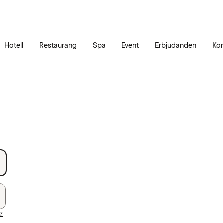
Gå till sidans innehåll
Gå till sidans huvudmeny
Hotell
Restaurang
Spa
Event
Erbjudanden
Kon
d?