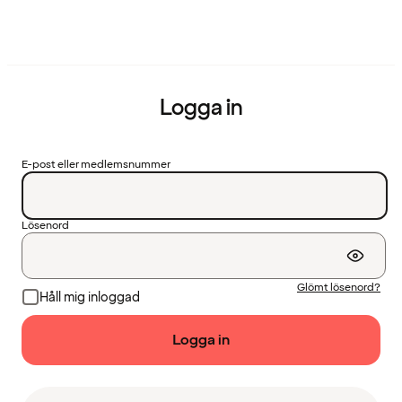
Logga in
E-post eller medlemsnummer
Lösenord
Glömt lösenord?
Håll mig inloggad
Logga in