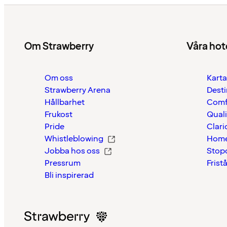
Om Strawberry
Våra hot
Om oss
Karta
Strawberry Arena
Desti
Hållbarhet
Comf
Frukost
Quali
Pride
Clari
Whistleblowing
Home
Jobba hos oss
Stop
Pressrum
Frist
Bli inspirerad