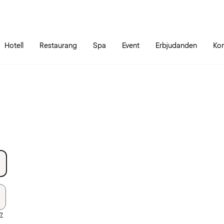
Gå till sidans innehåll
Gå till sidans huvudmeny
Hotell
Restaurang
Spa
Event
Erbjudanden
Kon
d?