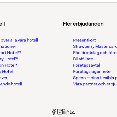
ell
Fler erbjudanden
 över alla våra hotell
Presentkort
nationer
Strawberry Mastercar
ort Hotel™
För idrottslag och för
ty Hotel™
Bli affiliate
on Hotel®
Företagsavtal
 Hotel
Företagslägenheter
over
Spenn – dina flexibla
ående hotell
Våra partner och erbj