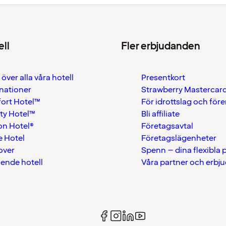
ell
Fler erbjudanden
 över alla våra hotell
Presentkort
nationer
Strawberry Mastercar
ort Hotel™
För idrottslag och för
ty Hotel™
Bli affiliate
on Hotel®
Företagsavtal
 Hotel
Företagslägenheter
over
Spenn – dina flexibla
ående hotell
Våra partner och erbj