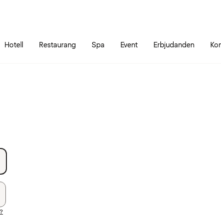
Gå till sidans innehåll
Gå till sidans huvudmeny
Hotell
Restaurang
Spa
Event
Erbjudanden
Kon
d?