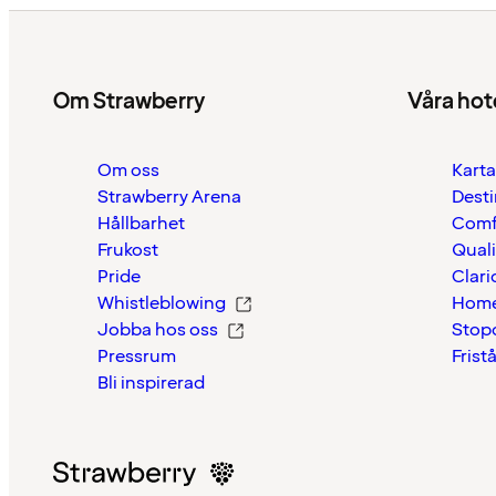
Om Strawberry
Våra hot
Om oss
Karta
Strawberry Arena
Desti
Hållbarhet
Comf
Frukost
Quali
Pride
Clari
Whistleblowing
Home
Jobba hos oss
Stop
Pressrum
Frist
Bli inspirerad