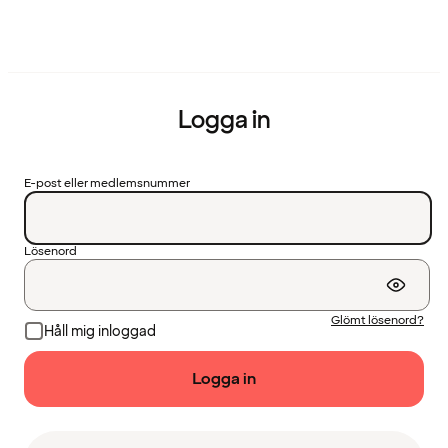
Logga in
E-post eller medlemsnummer
Lösenord
Glömt lösenord?
Håll mig inloggad
Logga in