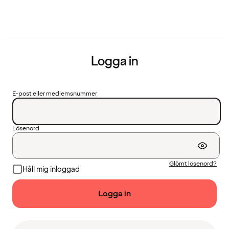
Logga in
E-post eller medlemsnummer
Lösenord
Glömt lösenord?
Håll mig inloggad
Logga in