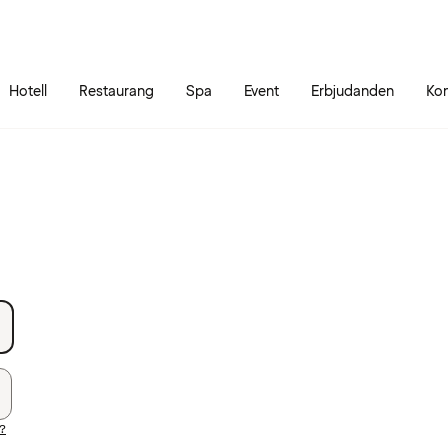
Gå till sidans innehåll
Gå till sidans huvudmeny
Hotell
Restaurang
Spa
Event
Erbjudanden
Kon
d?