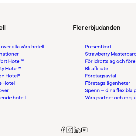
ell
Fler erbjudanden
 över alla våra hotell
Presentkort
nationer
Strawberry Mastercar
ort Hotel™
För idrottslag och för
ty Hotel™
Bli affiliate
on Hotel®
Företagsavtal
 Hotel
Företagslägenheter
over
Spenn – dina flexibla
ående hotell
Våra partner och erbj