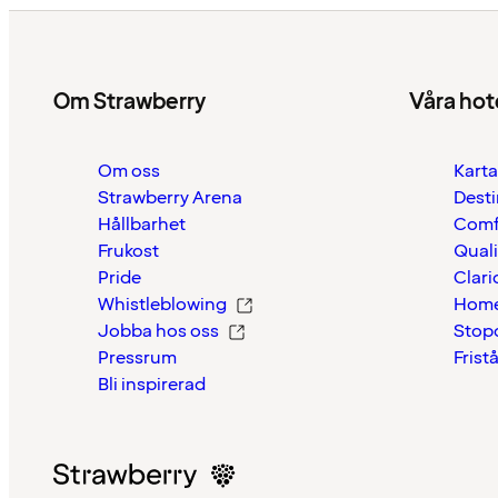
Om Strawberry
Våra hot
Om oss
Karta
Strawberry Arena
Desti
Hållbarhet
Comf
Frukost
Quali
Pride
Clari
Whistleblowing
Home
Jobba hos oss
Stop
Pressrum
Frist
Bli inspirerad