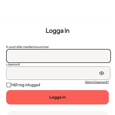
Logga in
E-post eller medlemsnummer
Lösenord
Glömt lösenord?
Håll mig inloggad
Logga in