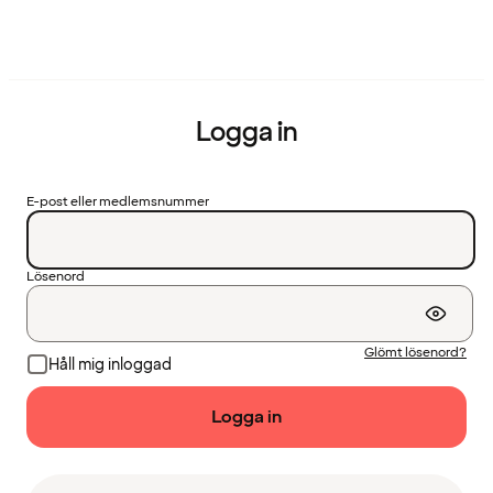
Logga in
E-post eller medlemsnummer
Lösenord
Glömt lösenord?
Håll mig inloggad
Logga in