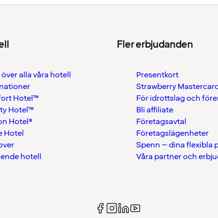
ell
Fler erbjudanden
 över alla våra hotell
Presentkort
nationer
Strawberry Mastercar
ort Hotel™
För idrottslag och för
ty Hotel™
Bli affiliate
on Hotel®
Företagsavtal
 Hotel
Företagslägenheter
over
Spenn – dina flexibla
ående hotell
Våra partner och erbj