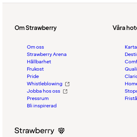
Om Strawberry
Våra hot
Om oss
Karta
Strawberry Arena
Desti
Hållbarhet
Comf
Frukost
Quali
Pride
Clari
Whistleblowing
Home
Jobba hos oss
Stop
Pressrum
Frist
Bli inspirerad