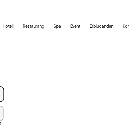
Gå till sidans innehåll
Gå till sidans huvudmeny
Hotell
Restaurang
Spa
Event
Erbjudanden
Kon
d?