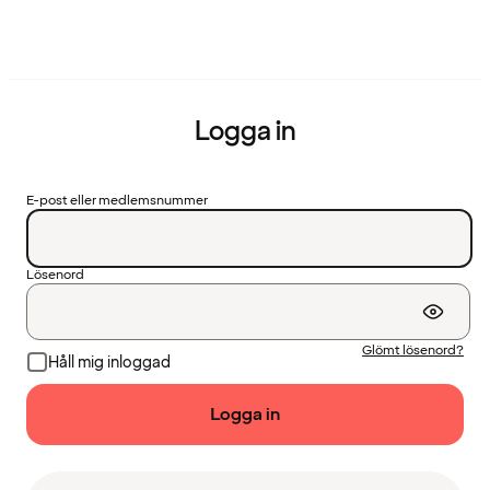
Logga in
E-post eller medlemsnummer
Lösenord
Glömt lösenord?
Håll mig inloggad
Logga in