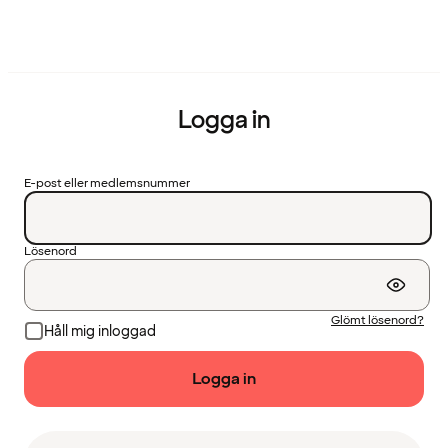
Logga in
E-post eller medlemsnummer
Lösenord
Glömt lösenord?
Håll mig inloggad
Logga in