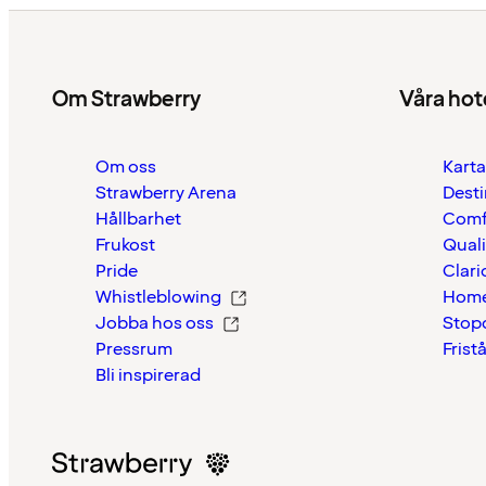
Om Strawberry
Våra hot
Om oss
Karta
Strawberry Arena
Desti
Hållbarhet
Comf
Frukost
Quali
Pride
Clari
Whistleblowing
Home
Jobba hos oss
Stop
Pressrum
Frist
Bli inspirerad