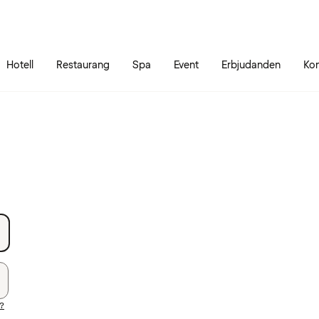
Gå till sidans innehåll
Gå till sidans huvudmeny
Hotell
Restaurang
Spa
Event
Erbjudanden
Kon
d?