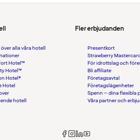
ell
Fler erbjudanden
 över alla våra hotell
Presentkort
nationer
Strawberry Mastercar
ort Hotel™
För idrottslag och för
ty Hotel™
Bli affiliate
on Hotel®
Företagsavtal
 Hotel
Företagslägenheter
over
Spenn – dina flexibla
ående hotell
Våra partner och erbj