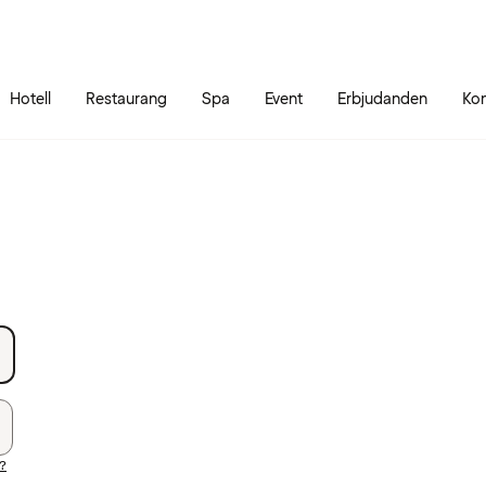
Gå till sidans innehåll
Gå till sidans huvudmeny
Hotell
Restaurang
Spa
Event
Erbjudanden
Kon
d?