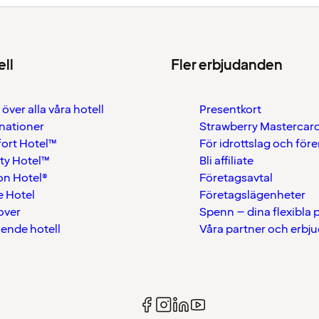
ell
Fler erbjudanden
 över alla våra hotell
Presentkort
nationer
Strawberry Mastercar
ort Hotel™
För idrottslag och för
ty Hotel™
Bli affiliate
on Hotel®
Företagsavtal
 Hotel
Företagslägenheter
over
Spenn – dina flexibla
ående hotell
Våra partner och erbj