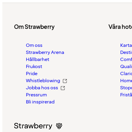
Om Strawberry
Våra hot
Om oss
Karta
Strawberry Arena
Desti
Hållbarhet
Comf
Frukost
Quali
Pride
Clari
Whistleblowing
Home
Jobba hos oss
Stop
Pressrum
Frist
Bli inspirerad