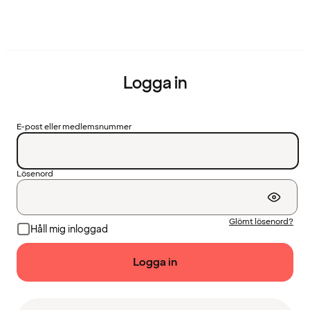
Logga in
E-post eller medlemsnummer
Lösenord
Glömt lösenord?
Håll mig inloggad
Logga in