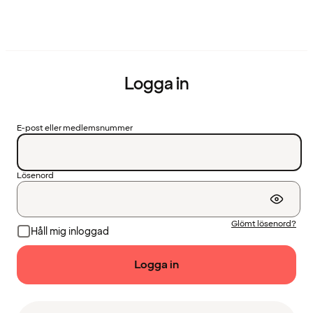
Logga in
E-post eller medlemsnummer
Lösenord
Glömt lösenord?
Håll mig inloggad
Logga in