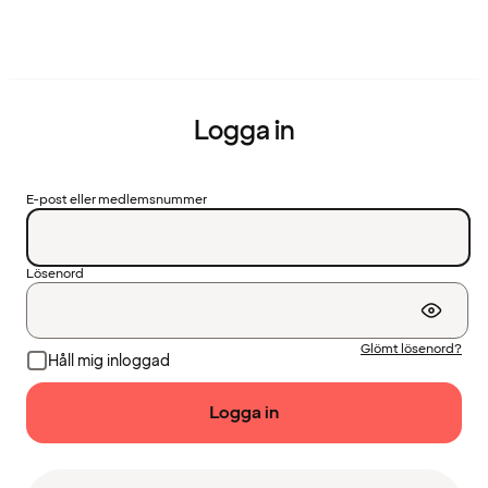
Logga in
E-post eller medlemsnummer
Lösenord
Glömt lösenord?
Håll mig inloggad
Logga in