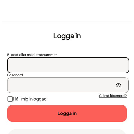
Logga in
E-post eller medlemsnummer
Lösenord
Glömt lösenord?
Håll mig inloggad
Logga in