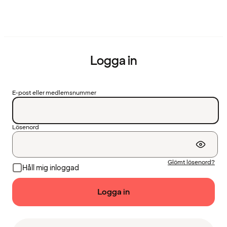
Logga in
E-post eller medlemsnummer
Lösenord
Glömt lösenord?
Håll mig inloggad
Logga in