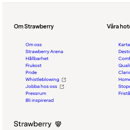
Om Strawberry
Våra hot
Om oss
Karta
Strawberry Arena
Desti
Hållbarhet
Comf
Frukost
Quali
Pride
Clari
Whistleblowing
Home
Jobba hos oss
Stop
Pressrum
Frist
Bli inspirerad