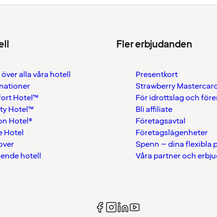
ell
Fler erbjudanden
 över alla våra hotell
Presentkort
nationer
Strawberry Mastercar
ort Hotel™
För idrottslag och för
ty Hotel™
Bli affiliate
on Hotel®
Företagsavtal
 Hotel
Företagslägenheter
over
Spenn – dina flexibla
ående hotell
Våra partner och erbj