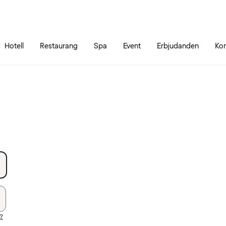
Gå till sidans innehåll
Gå till sidans huvudmeny
Hotell
Restaurang
Spa
Event
Erbjudanden
Kon
d?