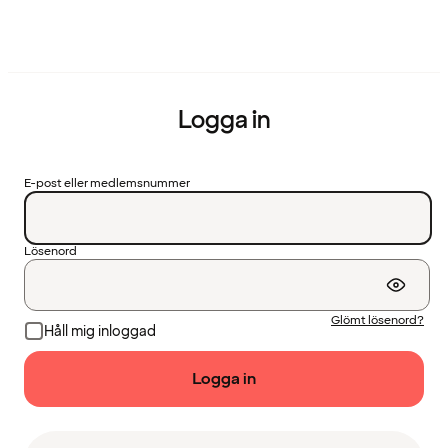
Logga in
E-post eller medlemsnummer
Lösenord
Glömt lösenord?
Håll mig inloggad
Logga in