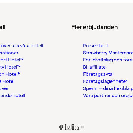
ell
Fler erbjudanden
 över alla våra hotell
Presentkort
nationer
Strawberry Mastercar
ort Hotel™
För idrottslag och för
ty Hotel™
Bli affiliate
on Hotel®
Företagsavtal
 Hotel
Företagslägenheter
over
Spenn – dina flexibla
ående hotell
Våra partner och erbj