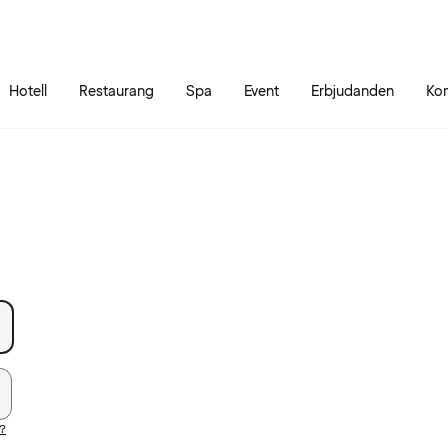
Gå till sidans innehåll
Gå till sidans huvudmeny
Hotell
Restaurang
Spa
Event
Erbjudanden
Kon
d?