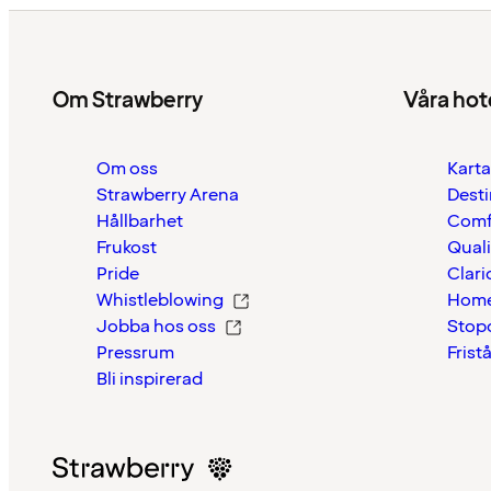
Om Strawberry
Våra hot
Om oss
Karta
Strawberry Arena
Desti
Hållbarhet
Comf
Frukost
Quali
Pride
Clari
Whistleblowing
Home
Jobba hos oss
Stop
Pressrum
Frist
Bli inspirerad