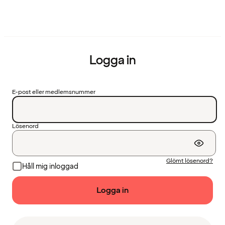
Logga in
E-post eller medlemsnummer
Lösenord
Glömt lösenord?
Håll mig inloggad
Logga in