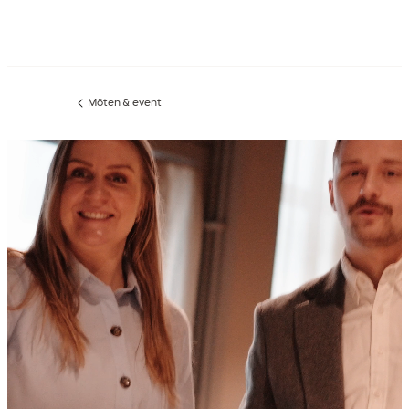
Möten & event
Föregående
sida: