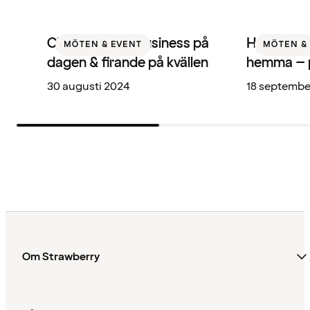
Clarion Hotel: Business på
Home Hote
MÖTEN & EVENT
MÖTEN &
dagen & firande på kvällen
hemma – 
30 augusti 2024
18 septembe
Om Strawberry