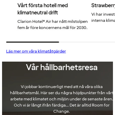
Vårt första hotell med
Strawberr
klimatneutral drift
Vi har inves
interna klim
Clarion Hotel® Air har nått milstolpen
fem år före koncernens mål för 2030.
Läs mer om våra klimatåtgärder
Vår hållbarhetsresa
Vi jobbar kontinuerligt med att nå våra olika
hållbarhetsmål. Här ser du några höjdpunkter från vårt
arbete med klimatet och miljön under de senaste åren.
Och vi är långt ifrån färdiga... Det är alltid Room for
Change.