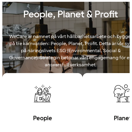
People, Planet & Profit
WeCare är namnet på vårt hållbarhetsarbete och bygge
på tre kärnvärden: People, Planet, Profit. Detta är vår sy
på näringslivets ESG (Environmental, Social &
Governance). Strategin betonar vårt engagemang för e
ansvarsfull verksamhet.
People
Planet