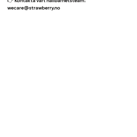
👉
Kontakta vårt hållbarhetsteam:
wecare@strawberry.no