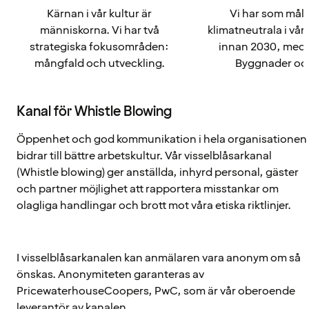
Kärnan i vår kultur är
Vi har som mål 
människorna. Vi har två
klimatneutrala i vå
strategiska fokusområden:
innan 2030, med 
mångfald och utveckling.
Byggnader oc
Kanal för Whistle Blowing
Öppenhet och god kommunikation i hela organisationen
bidrar till bättre arbetskultur. Vår visselblåsarkanal
(Whistle blowing) ger anställda, inhyrd personal, gäster
och partner möjlighet att rapportera misstankar om
olagliga handlingar och brott mot våra etiska riktlinjer.
I visselblåsarkanalen kan anmälaren vara anonym om så
önskas. Anonymiteten garanteras av
PricewaterhouseCoopers, PwC, som är vår oberoende
leverantör av kanalen.