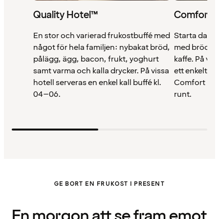
Quality Hotel™
Comfort 
En stor och varierad frukostbuffé med
Starta dage
något för hela familjen: nybakat bröd,
med bröd, yo
pålägg, ägg, bacon, frukt, yoghurt
kaffe. På vår
samt varma och kalla drycker. På vissa
ett enkelt oc
hotell serveras en enkel kall buffé kl.
Comfort Del
04–06.
runt.
GE BORT EN FRUKOST I PRESENT
En morgon att se fram emot