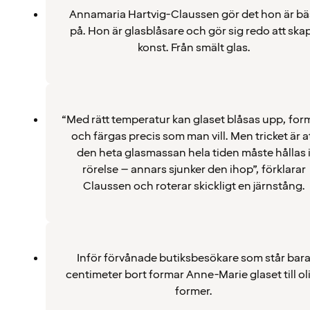
Annamaria Hartvig-Claussen gör det hon är bä
på. Hon är glasblåsare och gör sig redo att ska
konst. Från smält glas.
“Med rätt temperatur kan glaset blåsas upp, for
och färgas precis som man vill. Men tricket är a
den heta glasmassan hela tiden måste hållas 
rörelse – annars sjunker den ihop”, förklarar
Claussen och roterar skickligt en järnstång.
Inför förvånade butiksbesökare som står bar
centimeter bort formar Anne-Marie glaset till ol
former.