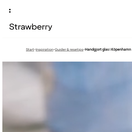
Start
•
Inspiration
•
Guider & resetips
•
Handgjort glas i Köpenhamn
Föregående
Föregående
sida:
sida: