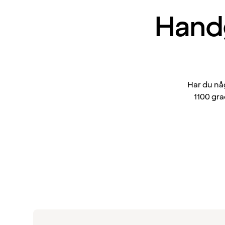
Handg
Har du nå
1100 gra