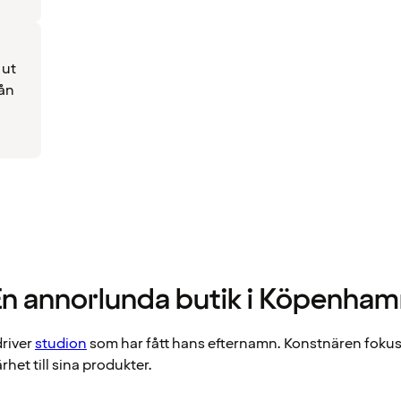
 ut
rån
n annorlunda butik i Köpenha
driver
studion
som har fått hans efternamn. Konstnären fokus
het till sina produkter.