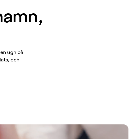
nhamn,
 en ugn på
lats, och