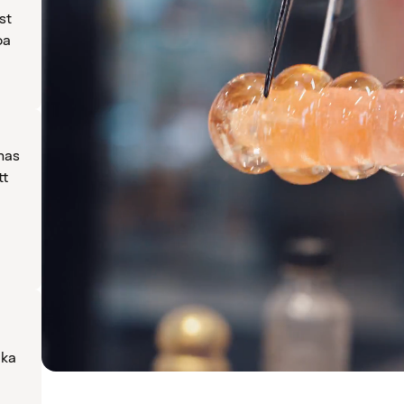
st
pa
mas
tt
i
a
ika