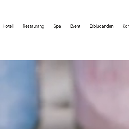
Gå till sidans innehåll
Gå till sidans huvudmeny
Hotell
Restaurang
Spa
Event
Erbjudanden
Kon