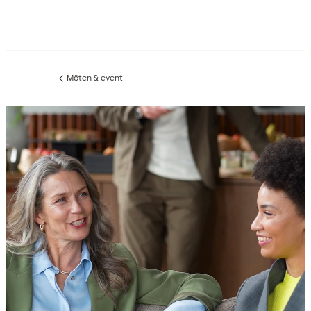
Möten & event
Föregående
sida: