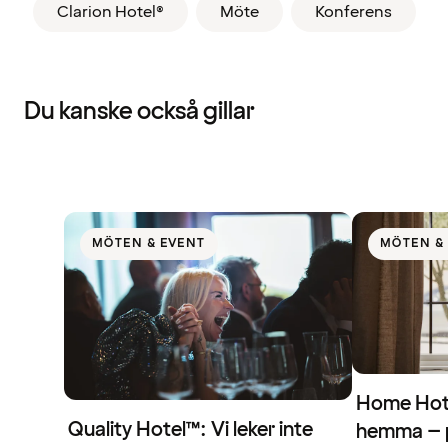
Clarion Hotel®
Möte
Konferens
Du kanske också gillar
MÖTEN & EVENT
MÖTEN &
Home Hote
Quality Hotel™: Vi leker inte
hemma – 