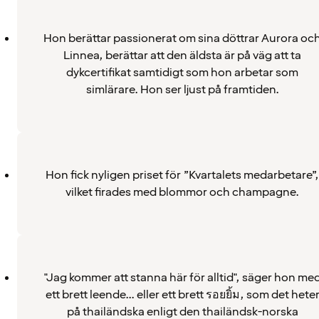
Hon berättar passionerat om sina döttrar Aurora oc
Linnea, berättar att den äldsta är på väg att ta
dykcertifikat samtidigt som hon arbetar som
simlärare. Hon ser ljust på framtiden.
Hon fick nyligen priset för ”Kvartalets medarbetare”,
vilket firades med blommor och champagne.
"Jag kommer att stanna här för alltid", säger hon me
ett brett leende... eller ett brett รอยยิ้ม, som det hete
på thailändska enligt den thailändsk-norska