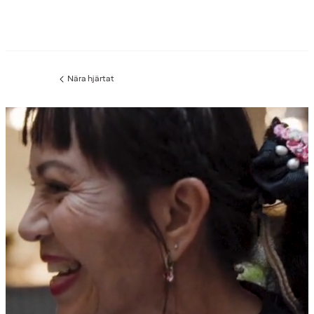
Nära hjärtat
Föregående
sida: