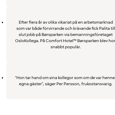
Efter flera år av olika vikariat på en arbetsmarknad
som var både förvirrande och krävande fick Palita til
slut jobb på Børsparken via bemanningsföretaget
OsloKollega. På Comfort Hotel™ Børsparken blev ho
snabbt populär.
"Hon tar hand om sina kollegor som om de var henne
egna gäster", säger Per Persson, frukostansvarig.