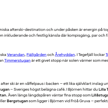
oniska afterski-destination och under påsken är energin på t
 en inkluderande och festlig känsla där kompisgäng, par och 
iska
Verandan
,
Fjällgården
och
Årehyddan
. I Tegefjäll lockar
T
dan
Timmerstugan
är ett givet stopp när solen värmer som mes
ll after ski är en våffelpaus i backen – ett lika självklart insla
tugan
– Sveriges högst belägna café. I Björnen hittar du
Lilla
åtan
. Även längs längdspåren väntar fina stopp som
Lillåstug
ller
Bergstugan
som ligger i Björnen vid Fröå Gruva – perfekt