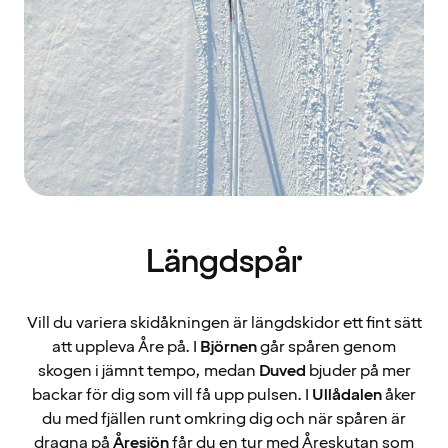
Längdspår
Vill du variera skidåkningen är längdskidor ett fint sätt
att uppleva Åre på. I
Björnen
går spåren genom
skogen i jämnt tempo, medan
Duved
bjuder på mer
backar för dig som vill få upp pulsen. I
Ullådalen
åker
du med fjällen runt omkring dig och när spåren är
dragna på
Åresjön
får du en tur med Åreskutan som