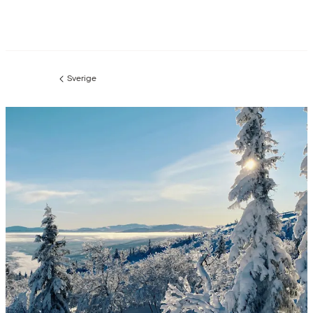
Sverige
Föregående
sida: