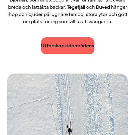
Björnen
, som är ett populärt val för familjer tack vare
breda och lättåkta backar.
Tegefjäll
och
Duved
hänger
ihop och bjuder på lugnare tempo, stora ytor och gott
om plats för dig som vill ta ut svängarna.
Utforska skidområdena