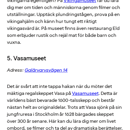
vikingarna egentligen? På
Vikingamuseet
får du lära
dig mer om tiden och människorna genom filmer och
utställningar. Upptäck plundringstågen, prova på en
vikingahjälm och känn hur tungt ett riktigt
vikingasvärd är. På museet finns även restaurang Eld
som erbjuder rustik och rejäl mat för både barn och
vuxna.
5. Vasamuseet
Adress:
Galärvarvsvägen 14
Det är svårt att inte tappa hakan när du möter det
mäktiga regalskeppet Vasa på
Vasamuseet
. Detta är
världens bäst bevarade 1600-talsskepp och består
nästan helt av originaldelar. Trots att Vasa sjönk på sin
jungfruresa i Stockholm år 1628 bärgades skeppet
över 300 år senare. Här kan du lära dig mer om livet
ombord, se filmer och ta del av dramatiska berättelser.