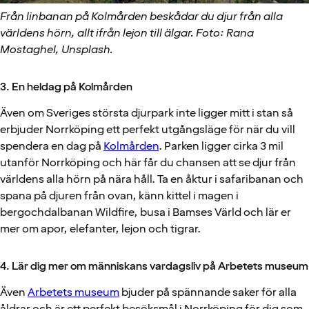
Från linbanan på Kolmården beskådar du djur från alla
världens hörn, allt ifrån lejon till älgar. Foto: Rana
Mostaghel, Unsplash.
3. En heldag på Kolmården
Även om Sveriges största djurpark inte ligger mitt i stan så
erbjuder Norrköping ett perfekt utgångsläge för när du vill
spendera en dag på
Kolmården
. Parken ligger cirka 3 mil
utanför Norrköping och här får du chansen att se djur från
världens alla hörn på nära håll. Ta en åktur i safaribanan och
spana på djuren från ovan, känn kittel i magen i
bergochdalbanan Wildfire, busa i Bamses Värld och lär er
mer om apor, elefanter, lejon och tigrar.
4. Lär dig mer om människans vardagsliv på Arbetets museum
Även
Arbetets museum
bjuder på spännande saker för alla
åldrar och är ett perfekt besöksmål i Norrköping för dig som