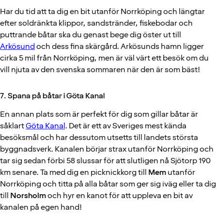
Har du tid att ta dig en bit utanför Norrköping och längtar
efter soldränkta klippor, sandstränder, fiskebodar och
puttrande båtar ska du genast bege dig öster ut till
Arkösund
och dess fina skärgård. Arkösunds hamn ligger
cirka 5 mil från Norrköping, men är väl värt ett besök om du
vill njuta av den svenska sommaren när den är som bäst!
7. Spana på båtar i Göta Kanal
En annan plats som är perfekt för dig som gillar båtar är
såklart
Göta Kanal
. Det är ett av Sveriges mest kända
besöksmål och har dessutom utsetts till landets största
byggnadsverk. Kanalen börjar strax utanför Norrköping och
tar sig sedan förbi 58 slussar för att slutligen nå Sjötorp 190
km senare. Ta med dig en picknickkorg till
Mem
utanför
Norrköping och titta på alla båtar som ger sig iväg eller ta dig
till
Norsholm
och hyr en kanot för att uppleva en bit av
kanalen på egen hand!