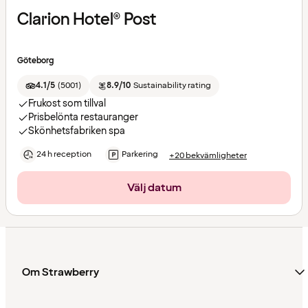
Clarion Hotel® Post
Göteborg
4.1/5
(
5001
)
8.9/10
Sustainability rating
Frukost som tillval
Prisbelönta restauranger
Skönhetsfabriken spa
24 h reception
Parkering
+20 bekvämligheter
Välj datum
Om Strawberry