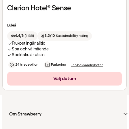
Clarion Hotel® Sense
Luleå
4.4/5
(
1135
)
8.3/10
Sustainability rating
Frukost ingår alltid
Spa och välmående
Spektakulär utsikt
24 h reception
Parkering
+15 bekvämligheter
Välj datum
Om Strawberry