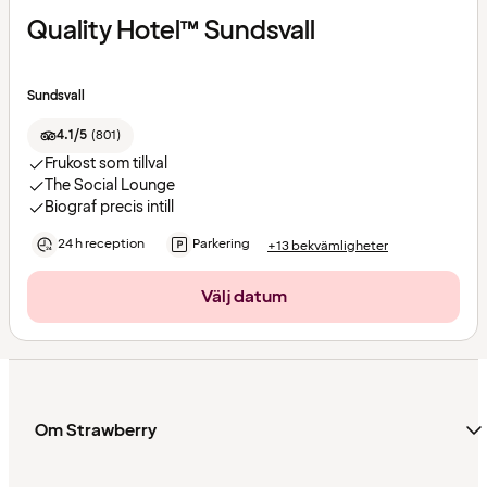
Quality Hotel™ Sundsvall
Sundsvall
4.1/5
(
801
)
Frukost som tillval
The Social Lounge
Biograf precis intill
24 h reception
Parkering
+13 bekvämligheter
Välj datum
Om Strawberry