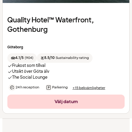
Quality Hotel™ Waterfront,
Gothenburg
Göteborg
4.1/5
(
904
)
8.5/10
Sustainability rating
Frukost som tillval
Utsikt över Göta älv
The Social Lounge
24 h reception
Parkering
+15 bekvämligheter
Välj datum