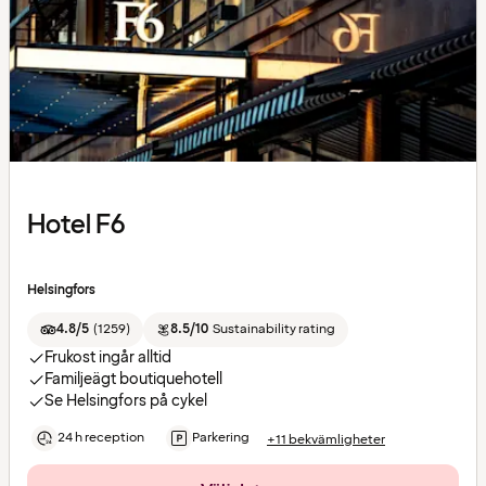
Hotel F6
Helsingfors
4.8/5
(
1259
)
8.5/10
Sustainability rating
Frukost ingår alltid
Familjeägt boutiquehotell
Se Helsingfors på cykel
24 h reception
Parkering
+11 bekvämligheter