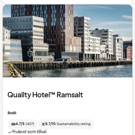
Quality Hotel™ Ramsalt
Bodö
4.7/5
(
427
)
8.7/10
Sustainability rating
Frukost som tillval