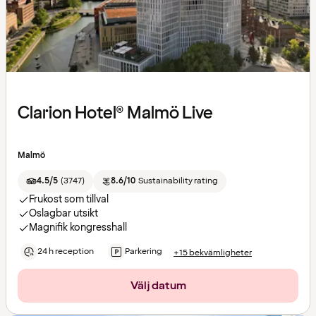
Clarion Hotel® Malmö Live
Malmö
4.5/5
(
3747
)
8.6/10
Sustainability rating
Frukost som tillval
Oslagbar utsikt
Magnifik kongresshall
24 h reception
Parkering
+15 bekvämligheter
Välj datum