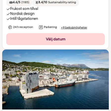
4.6/5
(
1185
)
8.4/10
Sustainability rating
Frukost som tillval
Nordisk design
Intill tågstationen
24 h reception
Parkering
+9 bekvämligheter
Välj datum