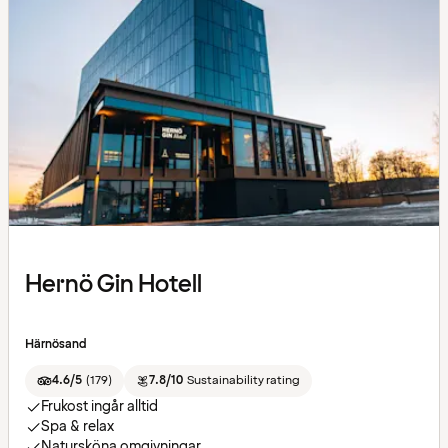
Hernö Gin Hotell
Härnösand
4.6/5
(
179
)
7.8/10
Sustainability rating
Frukost ingår alltid
Spa & relax
Natursköna omgivningar