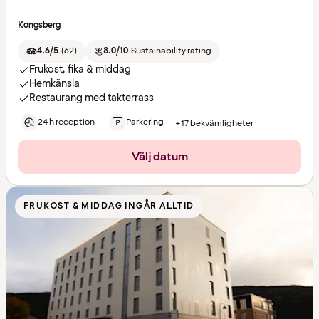
Kongsberg
4.6/5
(
62
)
8.0/10
Sustainability rating
Frukost, fika & middag
Hemkänsla
Restaurang med takterrass
24 h reception
Parkering
+17 bekvämligheter
Välj datum
FRUKOST & MIDDAG INGÅR ALLTID