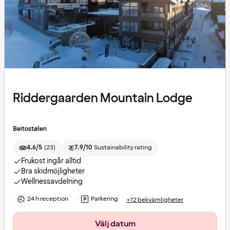
Riddergaarden Mountain Lodge
Beitostølen
4.6/5
(
23
)
7.9/10
Sustainability rating
Frukost ingår alltid
Bra skidmöjligheter
Wellnessavdelning
24 h reception
Parkering
+12 bekvämligheter
Välj datum