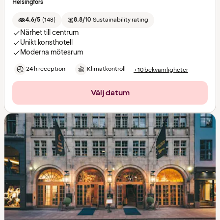
Helsingfors
4.6/5
(
148
)
8.8/10
Sustainability rating
Närhet till centrum
Unikt konsthotell
Moderna mötesrum
24 h reception
Klimatkontroll
+10 bekvämligheter
Välj datum