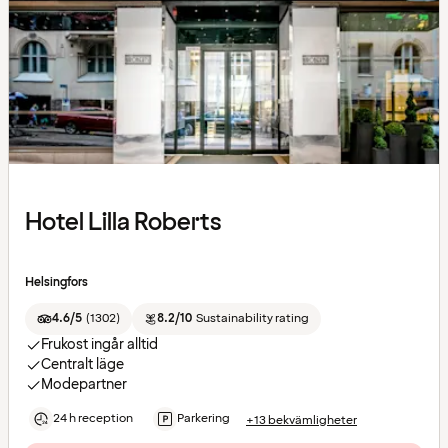
Hotel Lilla Roberts
Helsingfors
4.6/5
(
1302
)
8.2/10
Sustainability rating
Frukost ingår alltid
Centralt läge
Modepartner
24 h reception
Parkering
+13 bekvämligheter