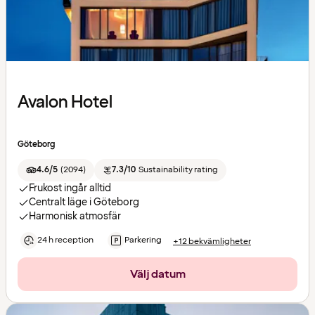
Avalon Hotel
Göteborg
4.6/5
(
2094
)
7.3/10
Sustainability rating
Frukost ingår alltid
Centralt läge i Göteborg
Harmonisk atmosfär
24 h reception
Parkering
+12 bekvämligheter
Välj datum