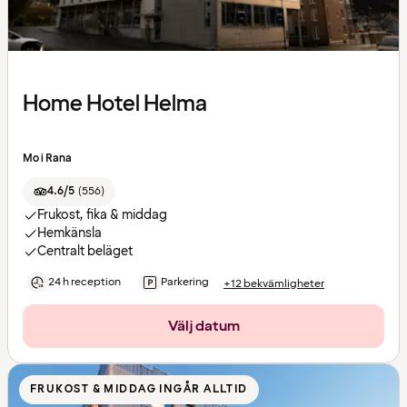
Home Hotel Helma
Mo i Rana
4.6/5
(
556
)
Frukost, fika & middag
Hemkänsla
Centralt beläget
24 h reception
Parkering
+12 bekvämligheter
Välj datum
FRUKOST & MIDDAG INGÅR ALLTID