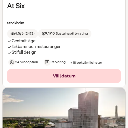
At Six
Stockholm
4.5/5
(
2472
)
9.1/10
Sustainability rating
Centralt läge
Takbarer och restauranger
Stilfull design
24 h reception
Parkering
+18 bekvämligheter
Välj datum