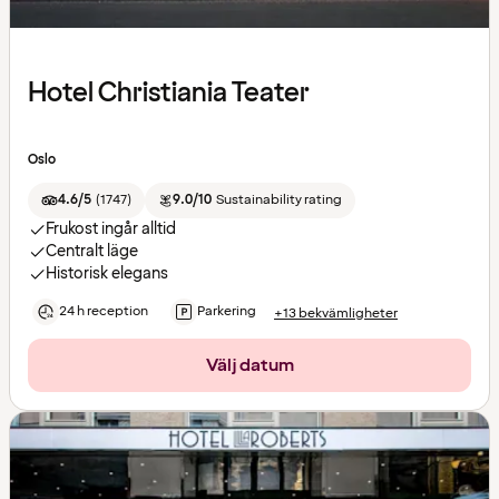
Hotel Christiania Teater
Oslo
4.6/5
(
1747
)
9.0/10
Sustainability rating
Frukost ingår alltid
Centralt läge
Historisk elegans
24 h reception
Parkering
+13 bekvämligheter
Välj datum