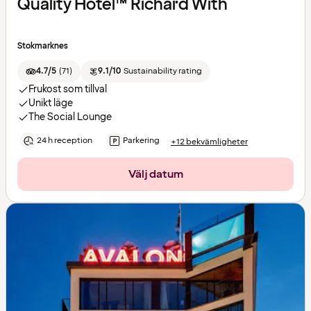
Quality Hotel™ Richard With
Stokmarknes
4.7/5
(
71
)
9.1/10
Sustainability rating
Frukost som tillval
Unikt läge
The Social Lounge
24 h reception
Parkering
+12 bekvämligheter
Välj datum