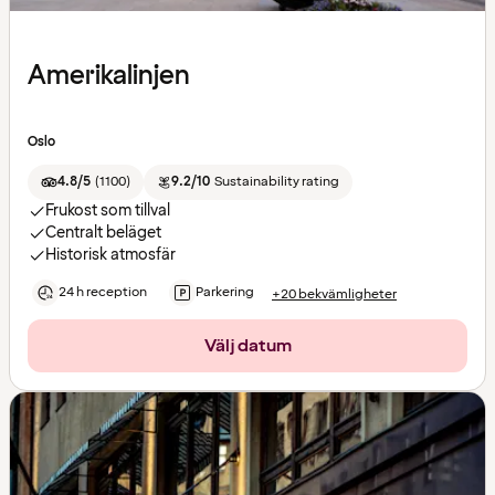
Amerikalinjen
Oslo
4.8/5
(
1100
)
9.2/10
Sustainability rating
Frukost som tillval
Centralt beläget
Historisk atmosfär
24 h reception
Parkering
+20 bekvämligheter
Välj datum