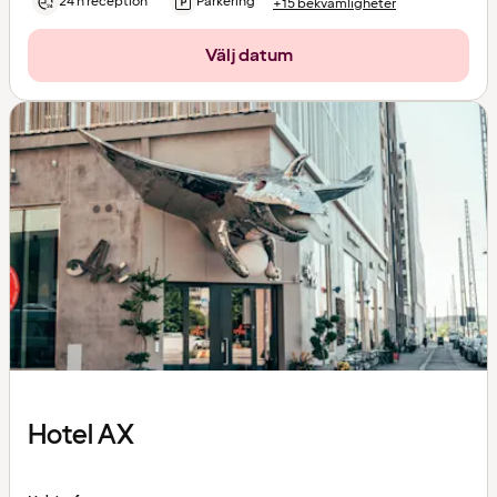
24 h reception
Parkering
+15 bekvämligheter
Välj datum
Hotel AX