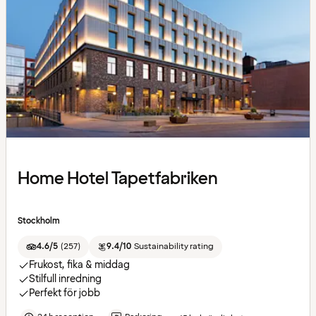
Home Hotel Tapetfabriken
Stockholm
4.6/5
(
257
)
9.4/10
Sustainability rating
Frukost, fika & middag
Stilfull inredning
Perfekt för jobb