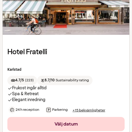
Hotel Fratelli
Karlstad
4.7/5
(
223
)
8.7/10
Sustainability rating
Frukost ingår alltid
Spa & Retreat
Elegant inredning
24 h reception
Parkering
+15 bekvämligheter
Välj datum