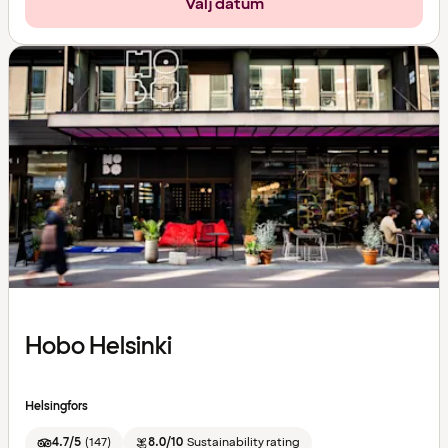
Välj datum
Hobo Helsinki
Helsingfors
4.7/5
(
147
)
8.0/10
Sustainability rating