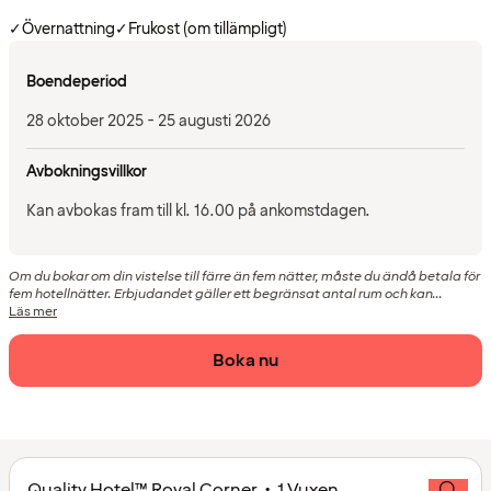
✓
Övernattning
✓
Frukost (om tillämpligt)
Boendeperiod
28 oktober 2025 - 25 augusti 2026
Avbokningsvillkor
Kan avbokas fram till kl. 16.00 på ankomstdagen.
Om du bokar om din vistelse till färre än fem nätter, måste du ändå betala för
fem hotellnätter. Erbjudandet gäller ett begränsat antal rum och kan...
Läs mer
Boka nu
Quality Hotel™ Royal Corner • 1 Vuxen