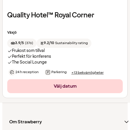
Quality Hotel™ Royal Corner
Växjö
3.9/5
(
376
)
9.2/10
Sustainability rating
Frukost som tillval
Perfekt för konferens
The Social Lounge
24 h reception
Parkering
+13 bekvämligheter
Välj datum
Om Strawberry