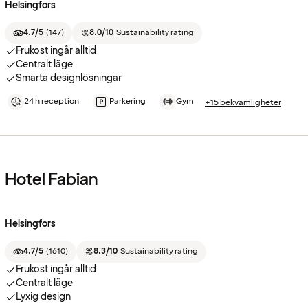
Helsingfors
4.7/5
(
147
)
8.0/10
Sustainability rating
Frukost ingår alltid
Centralt läge
Smarta designlösningar
24 h reception
Parkering
Gym
+15 bekvämligheter
Hotel Fabian
Helsingfors
4.7/5
(
1610
)
8.3/10
Sustainability rating
Frukost ingår alltid
Centralt läge
Lyxig design