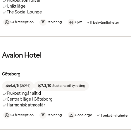
Frukost som tillval
Unikt läge
The Social Lounge
24 h reception
Parkering
Gym
+11 bekvämligheter
Avalon Hotel
Göteborg
4.6/5
(
2094
)
7.3/10
Sustainability rating
Frukost ingår alltid
Centralt läge i Göteborg
Harmonisk atmosfär
24 h reception
Parkering
Concierge
+11 bekvämligheter