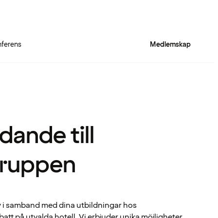
ferens
Medlemskap
dande till
ruppen
y i samband med dina utbildningar hos
t på utvalda hotell. Vi erbjuder unika möjligheter