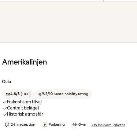
Amerikalinjen
Oslo
4.8/5
(
1100
)
9.2/10
Sustainability rating
Frukost som tillval
Centralt beläget
Historisk atmosfär
24 h reception
Parkering
Gym
+19 bekvämligheter