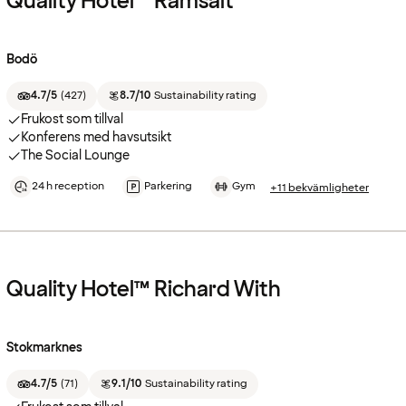
Quality Hotel™ Ramsalt
Bodö
4.7/5
(
427
)
8.7/10
Sustainability rating
Frukost som tillval
Konferens med havsutsikt
The Social Lounge
24 h reception
Parkering
Gym
+11 bekvämligheter
Quality Hotel™ Richard With
Stokmarknes
4.7/5
(
71
)
9.1/10
Sustainability rating