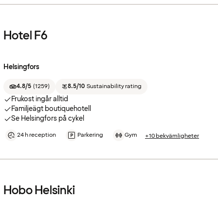
Hotel F6
Helsingfors
4.8/5
(
1259
)
8.5/10
Sustainability rating
Frukost ingår alltid
Familjeägt boutiquehotell
Se Helsingfors på cykel
24 h reception
Parkering
Gym
+10 bekvämligheter
Hobo Helsinki