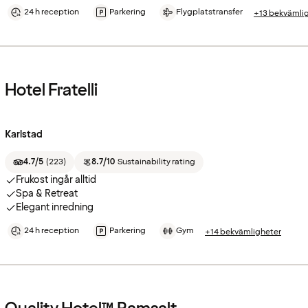
24 h reception
Parkering
Flygplatstransfer
+13 bekvämli
Hotel Fratelli
Karlstad
4.7/5
(
223
)
8.7/10
Sustainability rating
Frukost ingår alltid
Spa & Retreat
Elegant inredning
24 h reception
Parkering
Gym
+14 bekvämligheter