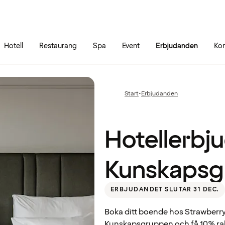
Gå till sidans innehåll
Gå till sidans huvudmeny
Hotell
Restaurang
Spa
Event
Erbjudanden
Kon
Hotellerbjudande
till
Start
•
Erbjudanden
Föregående
Kunskapsgruppen
sida:
Hotellerbju
Kunskapsg
ERBJUDANDET SLUTAR 31 DEC.
Boka ditt boende hos Strawberr
Kunskapsgruppen och få 10% rabat