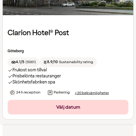
Clarion Hotel® Post
Göteborg
4.1/5
(
5001
)
8.9/10
Sustainability rating
Frukost som tillval
Prisbelönta restauranger
Skönhetsfabriken spa
24 h reception
Parkering
+20 bekvämligheter
Välj datum