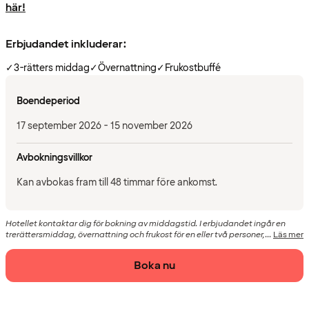
här!
Erbjudandet inkluderar:
✓
3-rätters middag
✓
Övernattning
✓
Frukostbuffé
Boendeperiod
17 september 2026 - 15 november 2026
Avbokningsvillkor
Kan avbokas fram till 48 timmar före ankomst.
Hotellet kontaktar dig för bokning av middagstid. I erbjudandet ingår en
trerättersmiddag, övernattning och frukost för en eller två personer,...
Läs mer
Boka nu