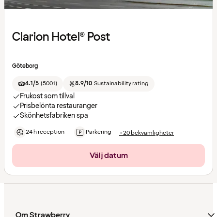
Clarion Hotel® Post
Göteborg
4.1/5
(
5001
)
8.9/10
Sustainability rating
Frukost som tillval
Prisbelönta restauranger
Skönhetsfabriken spa
24 h reception
Parkering
+20 bekvämligheter
Välj datum
Om Strawberry